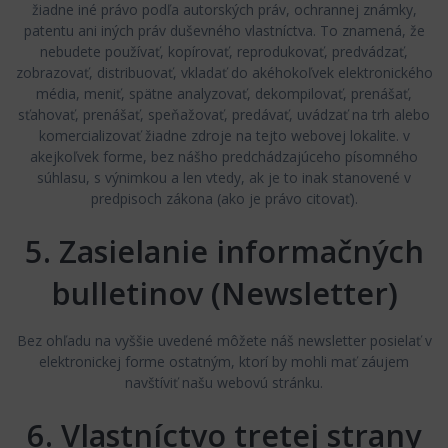
žiadne iné právo podľa autorských práv, ochrannej známky,
patentu ani iných práv duševného vlastníctva. To znamená, že
nebudete používať, kopírovať, reprodukovať, predvádzať,
zobrazovať, distribuovať, vkladať do akéhokoľvek elektronického
média, meniť, spätne analyzovať, dekompilovať, prenášať,
sťahovať, prenášať, speňažovať, predávať, uvádzať na trh alebo
komercializovať žiadne zdroje na tejto webovej lokalite. v
akejkoľvek forme, bez nášho predchádzajúceho písomného
súhlasu, s výnimkou a len vtedy, ak je to inak stanovené v
predpisoch zákona (ako je právo citovať).
5. Zasielanie informačných
bulletinov (Newsletter)
Bez ohľadu na vyššie uvedené môžete náš newsletter posielať v
elektronickej forme ostatným, ktorí by mohli mať záujem
navštíviť našu webovú stránku.
6. Vlastníctvo tretej strany