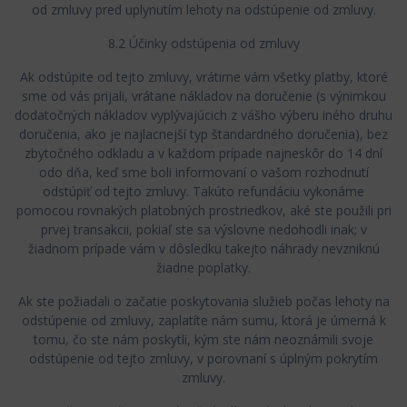
od zmluvy pred uplynutím lehoty na odstúpenie od zmluvy.
8.2 Účinky odstúpenia od zmluvy
Ak odstúpite od tejto zmluvy, vrátime vám všetky platby, ktoré
sme od vás prijali, vrátane nákladov na doručenie (s výnimkou
dodatočných nákladov vyplývajúcich z vášho výberu iného druhu
doručenia, ako je najlacnejší typ štandardného doručenia), bez
zbytočného odkladu a v každom prípade najneskôr do 14 dní
odo dňa, keď sme boli informovaní o vašom rozhodnutí
odstúpiť od tejto zmluvy. Takúto refundáciu vykonáme
pomocou rovnakých platobných prostriedkov, aké ste použili pri
prvej transakcii, pokiaľ ste sa výslovne nedohodli inak; v
žiadnom prípade vám v dôsledku takejto náhrady nevzniknú
žiadne poplatky.
Ak ste požiadali o začatie poskytovania služieb počas lehoty na
odstúpenie od zmluvy, zaplatíte nám sumu, ktorá je úmerná k
tomu, čo ste nám poskytli, kým ste nám neoznámili svoje
odstúpenie od tejto zmluvy, v porovnaní s úplným pokrytím
zmluvy.