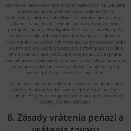
Návštevou našej webovej stránky súhlasíte s tým, že ju budete
používať iba na zamýšľané účely a v súlade s týmito
podmienkami, akýmikoľvek ďalšími zmluvami s nami a platnými
zákonmi, nariadeniami a všeobecne akceptovanými online
postupmi a priemyselnými pokynmi. Nesmiete používať našu
webovú stránku alebo služby na používanie, zverejňovanie
alebo distribúciu akéhokoľvek materiálu, ktorý pozostáva (alebo
je s ním spojený) škodlivý počítačový softvér; používať údaje
zhromaždené z našej webovej stránky na akúkoľvek priamu
marketingovú aktivitu alebo vykonávať akékoľvek systematické
alebo automatizované zhromažďovanie údajov na našej
webovej stránke alebo v súvislosti s ňou.
Zapájanie sa do akejkoľvek činnosti, ktorá spôsobuje alebo
môže spôsobiť poškodenie webovej stránky alebo ktorá
zasahuje do výkonu, dostupnosti alebo prístupnosti webovej
stránky, je prísne zakázané.
8. Zásady vrátenia peňazí a
vrátenia tovaru