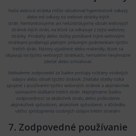
Naša webová stránka môže obsahovať hypertextové odkazy
alebo iné odkazy na webové stránky iných
strán. Nemonitorujeme ani nekontrolujeme obsah webových
stránok iných strán, na ktoré sa odkazuje z tejto webovej
stránky. Produkty alebo služby ponúkané inými webovými
stránkami podliehajú platným zmluvným podmienkam týchto
tretích strán. Názory vyjadrené alebo materiály, ktoré sa
objavujú na týchto webových stránkach, nemusíme nevyhnutne
zdieľať alebo schvaľovať.
Nebudeme zodpovední za žiadne postupy ochrany osobných
údajov alebo obsah týchto stránok. Znášate všetky riziká
spojené s používaním týchto webových stránok a akýmikoľvek
súvisiacimi službami tretích strán. Neprijímame žiadnu
zodpovednosť za akúkoľvek stratu alebo poškodenie
akýmkoľvek spôsobom, akokoľvek spôsobené, v dôsledku
vášho sprístupnenia osobných údajov tretím stranám.
7. Zodpovedné používanie