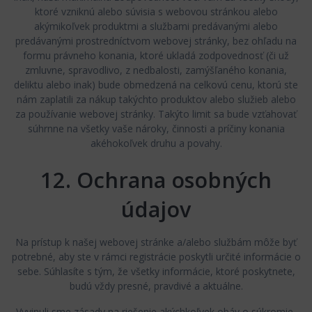
ktoré vzniknú alebo súvisia s webovou stránkou alebo
akýmikoľvek produktmi a službami predávanými alebo
predávanými prostredníctvom webovej stránky, bez ohľadu na
formu právneho konania, ktoré ukladá zodpovednosť (či už
zmluvne, spravodlivo, z nedbalosti, zamýšľaného konania,
deliktu alebo inak) bude obmedzená na celkovú cenu, ktorú ste
nám zaplatili za nákup takýchto produktov alebo služieb alebo
za používanie webovej stránky. Takýto limit sa bude vzťahovať
súhrnne na všetky vaše nároky, činnosti a príčiny konania
akéhokoľvek druhu a povahy.
12. Ochrana osobných
údajov
Na prístup k našej webovej stránke a/alebo službám môže byť
potrebné, aby ste v rámci registrácie poskytli určité informácie o
sebe. Súhlasíte s tým, že všetky informácie, ktoré poskytnete,
budú vždy presné, pravdivé a aktuálne.
Vyvinuli sme zásady na riešenie akýchkoľvek obáv o súkromie,