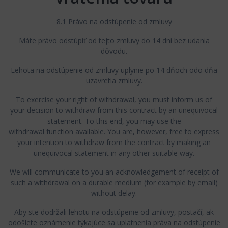
8.1 Právo na odstúpenie od zmluvy
Máte právo odstúpiť od tejto zmluvy do 14 dní bez udania
dôvodu.
Lehota na odstúpenie od zmluvy uplynie po 14 dňoch odo dňa
uzavretia zmluvy.
To exercise your right of withdrawal, you must inform us of
your decision to withdraw from this contract by an unequivocal
statement. To this end, you may use the
withdrawal function available
. You are, however, free to express
your intention to withdraw from the contract by making an
unequivocal statement in any other suitable way.
We will communicate to you an acknowledgement of receipt of
such a withdrawal on a durable medium (for example by email)
without delay.
Aby ste dodržali lehotu na odstúpenie od zmluvy, postačí, ak
odošlete oznámenie týkajúce sa uplatnenia práva na odstúpenie