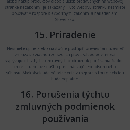
alebo nákup produktov alebo služieb predávaných na webovej
stránke nezákonný, je zakázaný. Túto webovú stránku nesmiete
používať v rozpore s exportnými zákonmi a nariadeniami
Slovensko.
15. Priradenie
Nesmiete úplne alebo čiastočne postúpiť, previesť ani uzavrieť
zmluvu so žiadnou zo svojich práv a/alebo povinností
vyplývajúcich z týchto zmluvných podmienok používania žiadnej
tretej strane bez nášho predchádzajúceho písomného
súhlasu. Akékoľvek údajné pridelenie v rozpore s touto sekciou
bude neplatné.
16. Porušenia týchto
zmluvných podmienok
používania