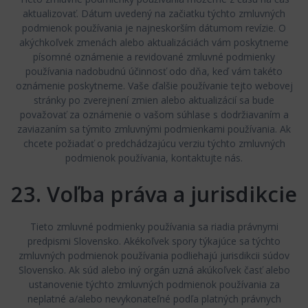
aktualizovať. Dátum uvedený na začiatku týchto zmluvných
podmienok používania je najneskorším dátumom revízie. O
akýchkoľvek zmenách alebo aktualizáciách vám poskytneme
písomné oznámenie a revidované zmluvné podmienky
používania nadobudnú účinnosť odo dňa, keď vám takéto
oznámenie poskytneme. Vaše ďalšie používanie tejto webovej
stránky po zverejnení zmien alebo aktualizácií sa bude
považovať za oznámenie o vašom súhlase s dodržiavaním a
zaviazaním sa týmito zmluvnými podmienkami používania. Ak
chcete požiadať o predchádzajúcu verziu týchto zmluvných
podmienok používania, kontaktujte nás.
23. Voľba práva a jurisdikcie
Tieto zmluvné podmienky používania sa riadia právnymi
predpismi Slovensko. Akékoľvek spory týkajúce sa týchto
zmluvných podmienok používania podliehajú jurisdikcii súdov
Slovensko. Ak súd alebo iný orgán uzná akúkoľvek časť alebo
ustanovenie týchto zmluvných podmienok používania za
neplatné a/alebo nevykonateľné podľa platných právnych