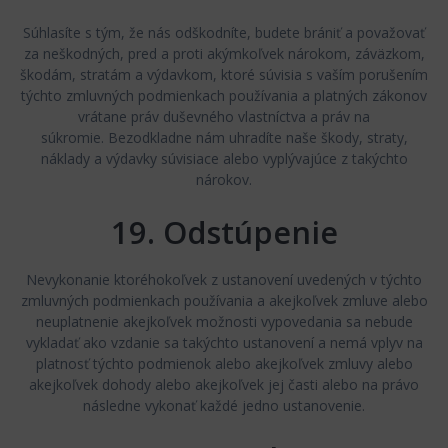
Súhlasíte s tým, že nás odškodníte, budete brániť a považovať
za neškodných, pred a proti akýmkoľvek nárokom, záväzkom,
škodám, stratám a výdavkom, ktoré súvisia s vaším porušením
týchto zmluvných podmienkach používania a platných zákonov
vrátane práv duševného vlastníctva a práv na
súkromie. Bezodkladne nám uhradíte naše škody, straty,
náklady a výdavky súvisiace alebo vyplývajúce z takýchto
nárokov.
19. Odstúpenie
Nevykonanie ktoréhokoľvek z ustanovení uvedených v týchto
zmluvných podmienkach používania a akejkoľvek zmluve alebo
neuplatnenie akejkoľvek možnosti vypovedania sa nebude
vykladať ako vzdanie sa takýchto ustanovení a nemá vplyv na
platnosť týchto podmienok alebo akejkoľvek zmluvy alebo
akejkoľvek dohody alebo akejkoľvek jej časti alebo na právo
následne vykonať každé jedno ustanovenie.