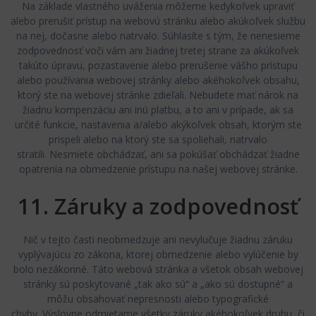
Na základe vlastného uváženia môžeme kedykoľvek upraviť
alebo prerušiť prístup na webovú stránku alebo akúkoľvek službu
na nej, dočasne alebo natrvalo. Súhlasíte s tým, že nenesieme
zodpovednosť voči vám ani žiadnej tretej strane za akúkoľvek
takúto úpravu, pozastavenie alebo prerušenie vášho prístupu
alebo používania webovej stránky alebo akéhokoľvek obsahu,
ktorý ste na webovej stránke zdieľali. Nebudete mať nárok na
žiadnu kompenzáciu ani inú platbu, a to ani v prípade, ak sa
určité funkcie, nastavenia a/alebo akýkoľvek obsah, ktorým ste
prispeli alebo na ktorý ste sa spoliehali, natrvalo
stratili. Nesmiete obchádzať, ani sa pokúšať obchádzať žiadne
opatrenia na obmedzenie prístupu na našej webovej stránke.
11. Záruky a zodpovednosť
Nič v tejto časti neobmedzuje ani nevylučuje žiadnu záruku
vyplývajúcu zo zákona, ktorej obmedzenie alebo vylúčenie by
bolo nezákonné. Táto webová stránka a všetok obsah webovej
stránky sú poskytované „tak ako sú“ a „ako sú dostupné“ a
môžu obsahovať nepresnosti alebo typografické
chyby. Výslovne odmietame všetky záruky akéhokoľvek druhu, či