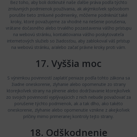
Bez toho, aby boli dotknuté naše ďalšie práva podľa týchto
zmluvných podmienok používania, ak akýmkoľvek spôsobom
porušíte tieto zmluvné podmienky, môžeme podniknúť také
kroky, ktoré považujeme za vhodné na riešenie porušenia,
vrátane dočasného alebo trvalého pozastavenia vášho prístupu
na webovú stránku, kontaktovania vášho poskytovateľa
internetových služieb so žiadosťou, aby zablokoval váš prístup
na webovú stránku, a/alebo začať právne kroky proti vám.
17. Vyššia moc
S výnimkou povinností zaplatiť peniaze podľa tohto zákona sa
žiadne oneskorenie, zlyhanie alebo opomenutie zo strany
ktorejkoľvek strany na plnenie alebo dodržiavanie ktorejkoľvek
zo svojich povinností vyplývajúcich z nich nebude považovať za
porušenie týchto podmienok, ak a tak dlho, ako takéto
oneskorenie, zlyhanie alebo opomenutie vznikne z akejkoľvek
príčiny mimo primeranej kontroly tejto strany.
18. Odškodnenie