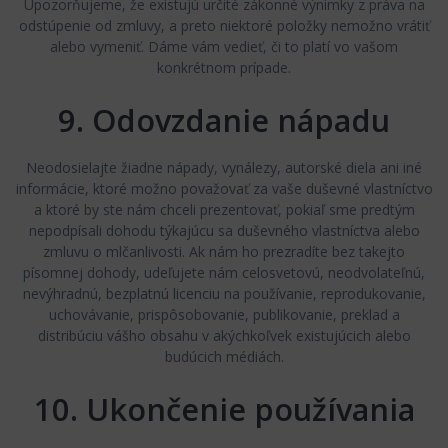
Upozorňujeme, že existujú určité zákonné výnimky z práva na
odstúpenie od zmluvy, a preto niektoré položky nemožno vrátiť
alebo vymeniť. Dáme vám vedieť, či to platí vo vašom
konkrétnom prípade.
9. Odovzdanie nápadu
Neodosielajte žiadne nápady, vynálezy, autorské diela ani iné
informácie, ktoré možno považovať za vaše duševné vlastníctvo
a ktoré by ste nám chceli prezentovať, pokiaľ sme predtým
nepodpísali dohodu týkajúcu sa duševného vlastníctva alebo
zmluvu o mlčanlivosti. Ak nám ho prezradíte bez takejto
písomnej dohody, udeľujete nám celosvetovú, neodvolateľnú,
nevýhradnú, bezplatnú licenciu na používanie, reprodukovanie,
uchovávanie, prispôsobovanie, publikovanie, preklad a
distribúciu vášho obsahu v akýchkoľvek existujúcich alebo
budúcich médiách.
10. Ukončenie používania