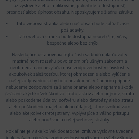
už výslovné alebo implikované, pokiaľ ide o dostupnosť,
presnosť alebo úplnosť obsahu. Neposkytujeme žiadnu záruku:
táto webová stránka alebo náš obsah bude spĺňať vaše
požiadavky;
táto webová stránka bude dostupná nepretržite, včas,
bezpečne alebo bez chýb.
Nasledujúce ustanovenia tejto časti sa budú uplatňovať v
maximálnom rozsahu povolenom príslušným zákonom a
neobmedzia ani nevylúčia našu zodpovednosť v súvislosti s
akoukoľvek záležitosťou, ktorej obmedzenie alebo vylúčenie
našej zodpovednosti by bolo nezákonné. V žiadnom prípade
nebudeme zodpovední za žiadne priame alebo nepriame škody
(vrátane akýchkoľvek škôd za stratu ziskov alebo príjmov, stratu
alebo poškodenie údajov, softvéru alebo databázy alebo stratu
alebo poškodenie majetku alebo údajov), ktoré vzniknú vám
alebo akejkoľvek tretej strany, vyplývajúce z vášho prístupu
alebo používania našej webovej stránky.
Pokiaľ nie je v akejkoľvek dodatočnej zmluve výslovne uvedené
inak, naša maximálna zodpovednosť voči vám za všetky škody,