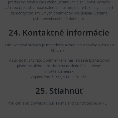
predpisov, takáto časť alebo ustanovenie sa upraví, vymaže
a/alebo presadí v maximálnej prípustnej miere tak, aby sa splnil
zámer týchto zmluvných podmienok používania. Ostatné
ustanovenia nebudú dotknuté.
24. Kontaktné informácie
Táto webová stránka je majetkom a zároveň v správe ArchiNea
SK s. r. o..
V súvislosti s týmito podmienkami nás môžete kontaktovať
písomne alebo e-mailom na nasledujúcej adrese:
info@archinea.sk
Vajanského 694/7, 91101 Trenčín
25. Stiahnúť
You can also
download
our Terms and Conditions as a PDF.